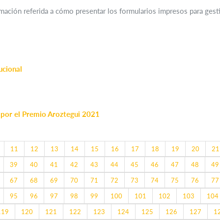
ación referida a cómo presentar los formularios impresos para gestio
ucional
 por el Premio Aroztegui 2021
11
12
13
14
15
16
17
18
19
20
21
39
40
41
42
43
44
45
46
47
48
49
67
68
69
70
71
72
73
74
75
76
77
95
96
97
98
99
100
101
102
103
104
119
120
121
122
123
124
125
126
127
1