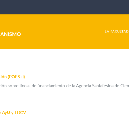
LA FACULTAD
sión (POES+I)
n sobre líneas de financiamiento de la Agencia Santafesina de Cienc
de AyU y LDCV