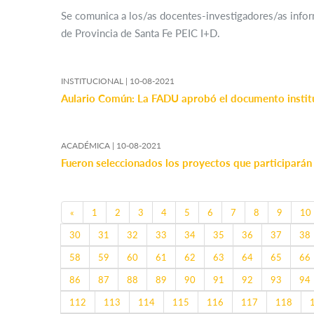
Se comunica a los/as docentes-investigadores/as inform
de Provincia de Santa Fe PEIC I+D.
INSTITUCIONAL |
10-08-2021
Aulario Común: La FADU aprobó el documento instit
ACADÉMICA |
10-08-2021
Fueron seleccionados los proyectos que participarán
Previous
«
1
2
3
4
5
6
7
8
9
10
30
31
32
33
34
35
36
37
38
58
59
60
61
62
63
64
65
66
86
87
88
89
90
91
92
93
94
112
113
114
115
116
117
118