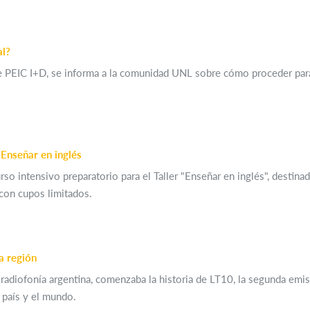
al?
 PEIC I+D, se informa a la comunidad UNL sobre cómo proceder para sol
Enseñar en inglés
urso intensivo preparatorio para el Taller "Enseñar en inglés", destin
con cupos limitados.
a región
adiofonía argentina, comenzaba la historia de LT10, la segunda emisora
l país y el mundo.