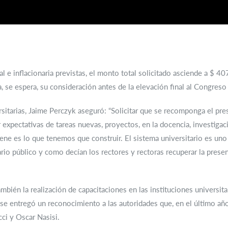
al e inflacionaria previstas, el monto total solicitado asciende a $ 4
a, se espera, su consideración antes de la elevación final al Congreso
ersitarias, Jaime Perczyk aseguró: “Solicitar que se recomponga el pr
expectativas de tareas nuevas, proyectos, en la docencia, investigació
ene es lo que tenemos que construir. El sistema universitario es uno
ario público y como decían los rectores y rectoras recuperar la presen
bién la realización de capacitaciones en las instituciones universitar
 se entregó un reconocimiento a las autoridades que, en el último añ
ci y Oscar Nasisi.