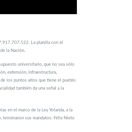
07.917.707.522. La planilla con el
 de la Nación.
esupuesto universitario, que no sea sólo
n, extensión, infraestructura,
 de los puntos altos que tiene el pueblo
cialidad también da una señal a la
ias en el marco de la Ley Yolanda, a la
o, terminaron sus mandatos: Félix Nieto