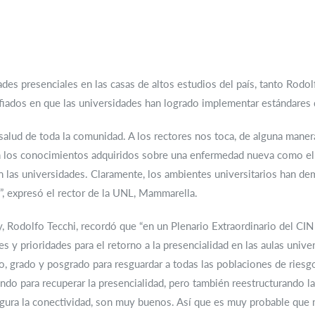
ades presenciales en las casas de altos estudios del país, tanto Ro
fiados en que las universidades han logrado implementar estándares 
alud de toda la comunidad. A los rectores nos toca, de alguna manera
n los conocimientos adquiridos sobre una enfermedad nueva como el 
n las universidades. Claramente, los ambientes universitarios han d
”, expresó el rector de la UNL, Mammarella.
y, Rodolfo Tecchi, recordó que “en un Plenario Extraordinario del CIN 
 y prioridades para el retorno a la presencialidad en las aulas unive
o, grado y posgrado para resguardar a todas las poblaciones de riesgo
ando para recuperar la presencialidad, pero también reestructurando l
egura la conectividad, son muy buenos. Así que es muy probable que 