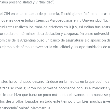
abrá presencialidad y virtualidad”.
 el CIN en este contexto de pandemia, Tecchi ejemplificó con un caso
 jóvenes que estudian Ciencias Agropecuarias en la Universidad Naci
iantes realicen los trabajos prácticos en Jujuy, así evitan trasladar
e se abre en términos de articulación y cooperación entre universida
micas de la Argentina puso un banco de asignaturas a disposición de
 ejemplo de cómo aprovechar la virtualidad y las oportunidades de ar
onales ha continuado desarrollándose en la medida en la que pudimos 
versitaria se consiguieron los permisos necesarios con las autoridad
 lo que hizo que fuera un poco más lento el avance, pero nunca se p
n los desarrollos logrados en todo este tiempo y también muchas inve
pospandemia”, valoró Mammarella.