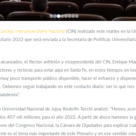
Consejo Interuniversitario Nacional
(CIN) realizado este martes en la Un
tario 2022 que será enviada a la Secretaría de Políticas Universitari
lcanzados, el Rector anfitrión y vicepresidente del CIN, Enrique Ma
ectores y rectoras para estar aquí en Santa Fe, en estos tiempos en 
muy poco transporte público disponible, hacer el esfuerzo y disponer 
e. Debemos seguir trabajando en este contacto diario: ver lo que no
pandemia”.
 la Universidad Nacional de Jujuy Rodolfo Tecchi analizó: “Hemos aco
 los 407 mil millones para el año 2022. A partir de ahora haremos la
ores del Congreso Nacional, la Cámara de Diputados para explicar cu
Este es el tema más importante de este Plenario y en ese sentido cre