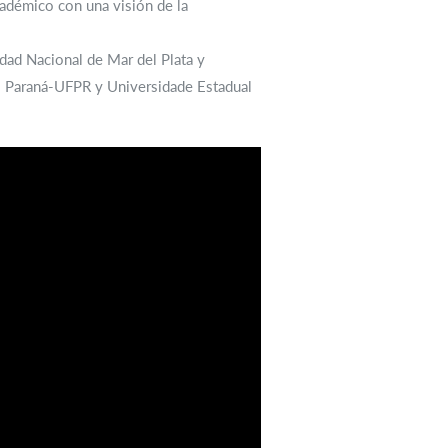
cadémico con una visión de la
dad Nacional de Mar del Plata y
do Paraná-UFPR y Universidade Estadual