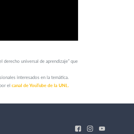
e el derecho universal de aprendizaje” que
sionales interesados en la temática.
por el
canal de YouTube de la UNL.