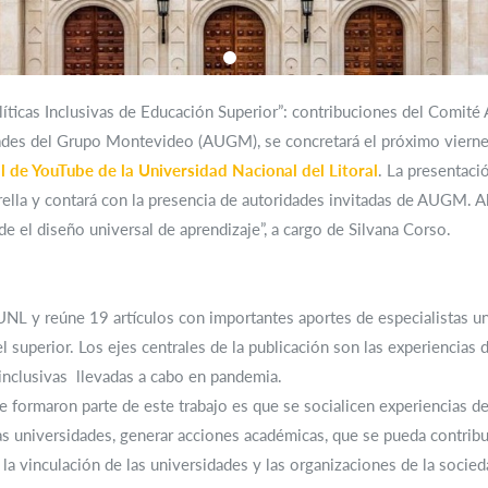
olíticas Inclusivas de Educación Superior”: contribuciones del Comit
ades del Grupo Montevideo (AUGM), se concretará el próximo viernes
l de YouTube de la Universidad Nacional del Litoral
. La presentaci
la y contará con la presencia de autoridades invitadas de AUGM. Al fi
de el diseño universal de aprendizaje”, a cargo de Silvana Corso.
UNL y reúne 19 artículos con importantes aportes de especialistas un
el superior. Los ejes centrales de la publicación son las experiencias d
 inclusivas llevadas a cabo en pandemia.
ue formaron parte de este trabajo es que se socialicen experiencias de
las universidades, generar acciones académicas, que se pueda contribu
 la vinculación de las universidades y las organizaciones de la socie