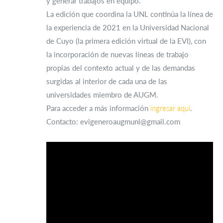
y generar trabajos en equipo.
La edición que coordina la UNL continúa la línea de
la experiencia de 2021 en la Universidad Nacional
de Cuyo (la primera edición virtual de la EVI), con
la incorporación de nuevas líneas de trabajo
propias del contexto actual y de las demandas
surgidas al interior de cada una de las
universidades miembro de AUGM.
Para acceder a más información
ingresar aquí
.
Contacto: evigeneroaugmunl@gmail.com