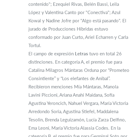
contenido"; Ezequiel Rivas, Belén Bassi, Leila
López y Valentina Canto por "Conectiva"; Azul
Kowal y Nadine Jofre por "Algo está pasando". El
jurado de Producciones Híbridas estuvo
conformado por Juan Curto, Ariel Echarren y Carla
Tortul.
El campo de expresión
Letras
tuvo en total 26
distinciones. En categoría A, el premio fue para
Catalina Milagros Mántaras Orduna por “Prometeo
Consintiente” y “Los elefantes de Aníbal”.
Recibieron menciones Mía Mántaras, Manola
Lavini Piccioni, Ariana Anahi Maidana, Sofía
Agustina Yeroncich, Nahuel Vergara, María Victoria
Arredondo Soria, Agustina Stiefel, Maddalena
Tesolin, Brenda Leguizamón, Lucía Zarza Delfino,
Ema Leoni, María Victoria Alassia Codes. En la
categoría B, el premio fue para Germinal Soto por