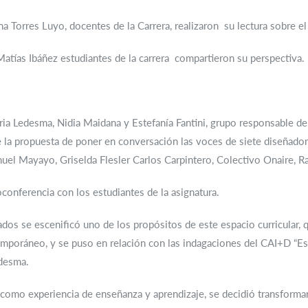
a Torres Luyo, docentes de la Carrera, realizaron su lectura sobre el
Matías Ibáñez estudiantes de la carrera compartieron su perspectiva.
ia Ledesma, Nidia Maidana y Estefanía Fantini, grupo responsable de
e la propuesta de poner en conversación las voces de siete diseñador
nuel Mayayo, Griselda Flesler Carlos Carpintero, Colectivo Onaire, Ra
onferencia con los estudiantes de la asignatura.
ados se escenificó uno de los propósitos de este espacio curricular, 
mporáneo, y se puso en relación con las indagaciones del CAI+D “Est
edesma.
ia como experiencia de enseñanza y aprendizaje, se decidió transformar