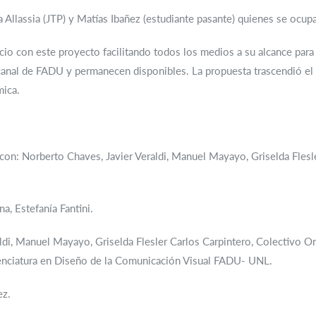
 Allassia (JTP) y Matías Ibañez (estudiante pasante) quienes se ocupa
o con este proyecto facilitando todos los medios a su alcance para
canal de FADU y permanecen disponibles. La propuesta trascendió el á
ica.
 con: Norberto Chaves, Javier Veraldi, Manuel Mayayo, Griselda Flesl
a, Estefanía Fantini.
di, Manuel Mayayo, Griselda Flesler Carlos Carpintero, Colectivo Ona
cenciatura en Diseño de la Comunicación Visual FADU- UNL.
ez.