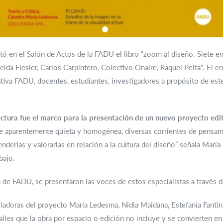
ó en el Salón de Actos de la FADU el libro “zoom al diseño. Siete e
lda Flesler, Carlos Carpintero, Colectivo Onaire, Raquel Pelta". El e
tiva FADU, docentes, estudiantes, investigadores a propósito de est
ectura fue el marco para la presentación de un nuevo proyecto edi
cie aparentemente quieta y homogénea, diversas corrientes de pensam
enderlas y valorarlas en relación a la cultura del diseño” señala Marí
bajo.
de FADU, se presentaron las voces de estos especialistas a través de 
ladoras del proyecto María Ledesma, Nidia Maidana, Estefanía Fantin
alles que la obra por espacio o edición no incluye y se convierten en