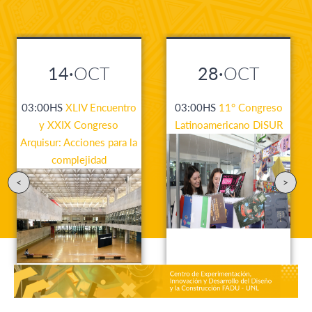
14·
OCT
28·
OCT
03:00HS
XLIV Encuentro
03:00HS
11° Congreso
y XXIX Congreso
Latinoamericano DiSUR
Arquisur: Acciones para la
complejidad
<
>