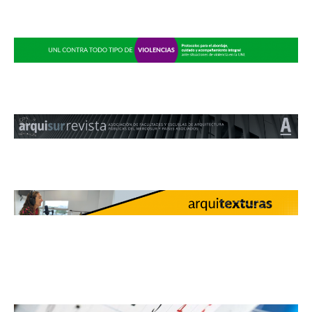
6·
JUL
21·
JUL
03:00HS
Se lanzó la
03:00HS
Arquisur 2026:
convocatoria 2026 de las
Convocatoria abierta para
Becas EVC-CIN
la presentación de
resúmenes de po...