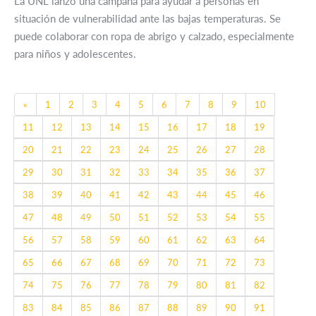
La UNL lanzó una campaña para ayudar a personas en
situación de vulnerabilidad ante las bajas temperaturas. Se
puede colaborar con ropa de abrigo y calzado, especialmente
para niños y adolescentes.
Previous
«
1
2
3
4
5
6
7
8
9
10
11
12
13
14
15
16
17
18
19
20
21
22
23
24
25
26
27
28
29
30
31
32
33
34
35
36
37
38
39
40
41
42
43
44
45
46
47
48
49
50
51
52
53
54
55
56
57
58
59
60
61
62
63
64
65
66
67
68
69
70
71
72
73
74
75
76
77
78
79
80
81
82
83
84
85
86
87
88
89
90
91