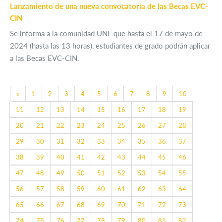
Lanzamiento de una nueva convocatoria de las Becas EVC-
CIN
Se informa a la comunidad UNL que hasta el 17 de mayo de
2024 (hasta las 13 horas), estudiantes de grado podrán aplicar
a las Becas EVC-CIN.
Previous
«
1
2
3
4
5
6
7
8
9
10
11
12
13
14
15
16
17
18
19
20
21
22
23
24
25
26
27
28
29
30
31
32
33
34
35
36
37
38
39
40
41
42
43
44
45
46
47
48
49
50
51
52
53
54
55
56
57
58
59
60
61
62
63
64
65
66
67
68
69
70
71
72
73
74
75
76
77
78
79
80
81
82